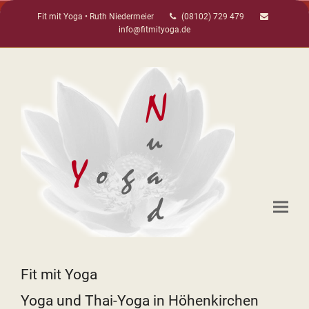
Fit mit Yoga • Ruth Niedermeier
(08102) 729 479
info@fitmityoga.de
Fit mit Yoga
Yoga und Thai-Yoga in Höhenkirchen