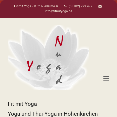
Fit mit Yoga • Ruth Niedermeier
(08102) 729 479
info@fitmityoga.de
Fit mit Yoga
Yoga und Thai-Yoga in Höhenkirchen